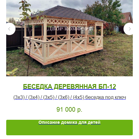
БЕСЕДКА ДЕРЕВЯННАЯ БП-12
(3х3) / (3х4) / (3х5) / (3х6) / (4х5) беседка под ключ
91 000
р.
Описание домика для детей