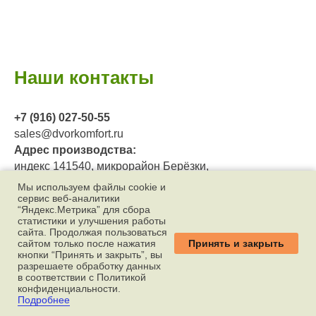
Наши контакты
+7 (916) 027-50-55
sales@dvorkomfort.ru
Адрес производства:
индекс 141540, микрорайон Берёзки,
посёлок Жуково,
Мы используем файлы cookie и
сервис веб‑аналитики
городской округ Солнечногорск,
“Яндекс.Метрика” для сбора
Московская область
статистики и улучшения работы
сайта. Продолжая пользоваться
Принять и закрыть
сайтом только после нажатия
Время работы:
кнопки “Принять и закрыть”, вы
пн-пт 10:00-18:00
разрешаете обработку данных
в соответствии с Политикой
конфиденциальности.
Подробнее